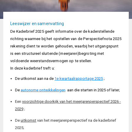
Leeswijzer en samenvatting
De Kaderbrief 2025 geeft informatie over de kaderstellende
richting waarmee bij het opstellen van de Perspectiefnota 2025
rekening dient te worden gehouden, waarbij het uitgangspunt
is een structureel sluitende (meerjaren)begroting met
voldoende weerstandsvermogen op te stellen.
In deze kaderbrief treft u:
De uitkomst aan na de
1e kwartaalrapportage 2025
;
De
autonome ontwikkelingen
aan die starten in 2025 of later;
Een
voorzichtige doorkijk van het meerjarenperspectief 2026 -
2029
;
De
uitkomst
van het meerjarenperspectief na de kaderbrief
2025;