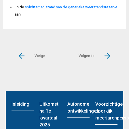
En de
soliditeit en stand van de
generieke weerstandsreserve
aan.
Vorige
Volgende
Inleiding
Uitkomst
Autonome
Voorzichtige
na 1e
ontwikkelingen
doorkijk
kwartaal
meerjarenpersp
2025