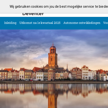
Wij gebruiken cookies om jou de best mogelijke service te bied
Kaderbrief 2025
Inleiding
Uitkomst na 1e kwartaal 2025
Autonome ontwikkelingen
Voo